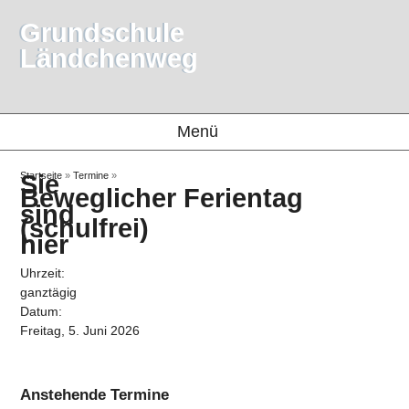
Grundschule
Ländchenweg
Menü
Sie
Startseite
»
Termine
»
Beweglicher Ferientag
sind
(schulfrei)
hier
Uhrzeit:
ganztägig
Datum:
Freitag, 5. Juni 2026
Anstehende Termine